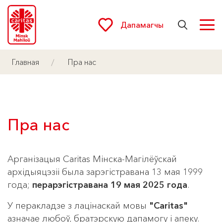
Дапамагчы
Главная
Пра нас
Пра нас
Арганізацыя Caritas Мінска-Магілёўскай
архідыяцэзіі была зарэгістравана 13 мая 1999
года;
перарэгістравана
19 мая 2025 года
.
У перакладзе з лацінаскай мовы
"Сaritas"
азначае любоў, братэрскую дапамогу і апеку.