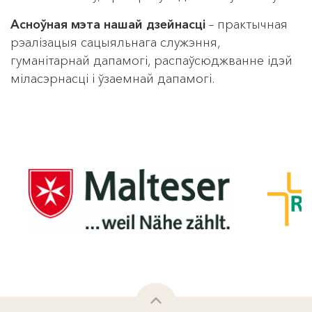
Асноўная мэта нашай дзейнасці
– практычная
рэалізацыя сацыяльнага служэння,
гуманітарнай дапамогі, распаўсюджванне ідэй
міласэрнасці і ўзаемнай дапамогі.