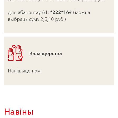
для абанентаў А1:
*222*16#
(можна
выбраць суму 2,5,10 руб.)
Валанцёрства
Напішыце нам
Навіны