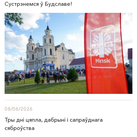
Сустрэнемся ў Будславе!
08/06/2026
Тры дні цяпла, дабрыні і сапраўднага
сяброўства