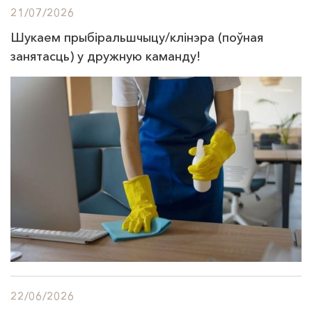
21/07/2026
Шукаем прыбіральшчыцу/клінэра (поўная
занятасць) у дружную каманду!
22/06/2026