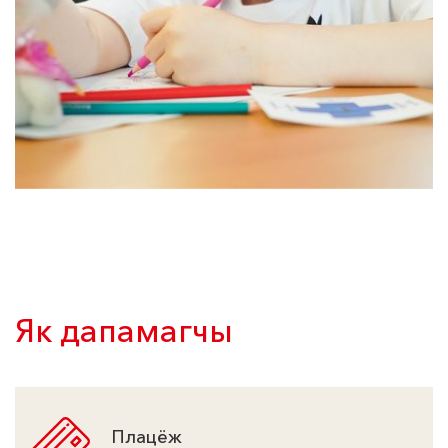
Як дапамагчы
Плацёж