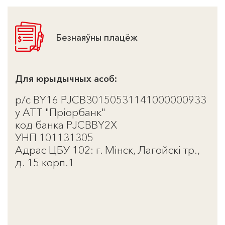
Безнаяўны плацёж
Для юрыдычных асоб:
р/с
BY
16
PJCB
30150531141000000933
у АТТ "Пріорбанк"
код банка
PJCBBY
2
X
УНП 101131305
Адрас ЦБУ 102: г. Мінск, Лагойскі тр.,
д. 15 корп.1