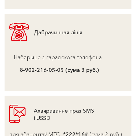
Дабрачынная лінія
Набярыце з гарадскога тэлефона
8-902-216-05-05 (сума 3 руб.)
Ахвяраванне праз SMS
і USSD
для абанентаў МТС:
*222*16#
(сума 2 руб.)