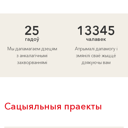
25
13345
гадоў
чалавек
Мы дапамагаем дзецям
Атрымалі дапамогу і
з анкалагічнымі
змянілі сваё жыццё
захворваннямі
дзякуючы вам
Сацыяльныя праекты