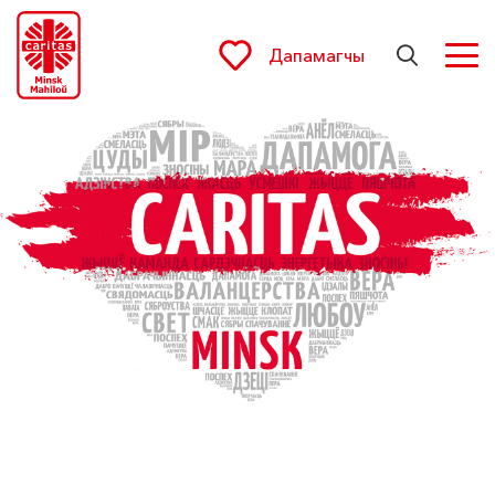
Дапамагчы