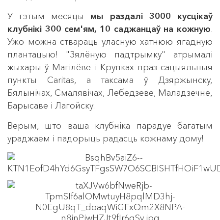
У гэтым месяцы
мы раздалі 3000 кусцікаў
клубнікі 300 сем'ям, 10 саджанцаў на кожную
.
Ужо можна ствараць уласную хатнюю ягадную
плантацыю! "Зялёную падтрымку" атрымалі
жыхары ў Магілёве і Крупках праз сацыяльныя
пункты Caritas, а таксама ў Дзяржынску,
Бялынічах, Смалявічах, Лебедзеве, Маладзечне,
Барысаве і Лагойску.
Верым, што ваша клубніка парадуе багатым
ураджаем і падорыць радасць кожнаму дому!