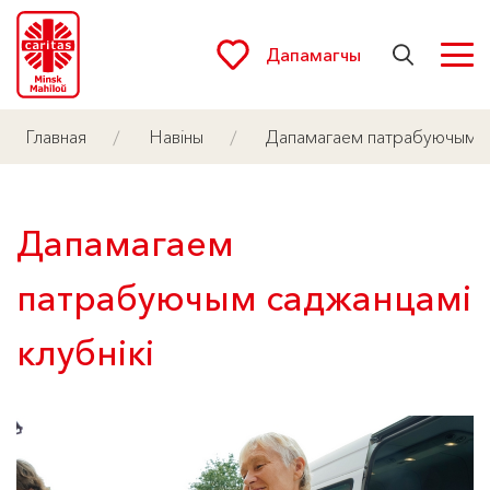
Дапамагчы
Главная
Навіны
Дапамагаем патрабуючым са
Дапамагаем
патрабуючым саджанцамі
клубнікі