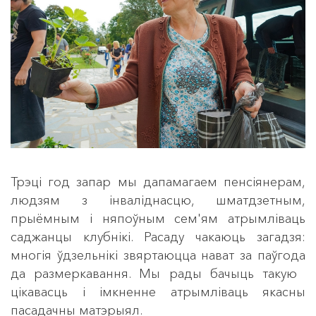
Трэці год запар мы дапамагаем пенсіянерам,
людзям з інваліднасцю, шматдзетным,
прыёмным і няпоўным сем'ям атрымліваць
саджанцы клубнікі. Расаду чакаюць загадзя:
многія ўдзельнікі звяртаюцца нават за паўгода
да размеркавання. Мы рады бачыць такую ​​
цікавасць і імкненне атрымліваць якасны
пасадачны матэрыял.